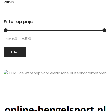
Witvis
Filter op prijs
Prijs:
€0
—
€520
Min.
Max.
Filter
prijs
prijs