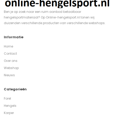
Ben je op zoek naar een ruim aanbod betaalbaar
hengelsportmateriaal? Op Online-hengelsport.nl tonen wij
duizenden verschillende producten van verschillende webshops.
Informatie
Home
Contact
Over ons
Webshop
Nieuws
Categorieën
Forel
Hengels
Karper