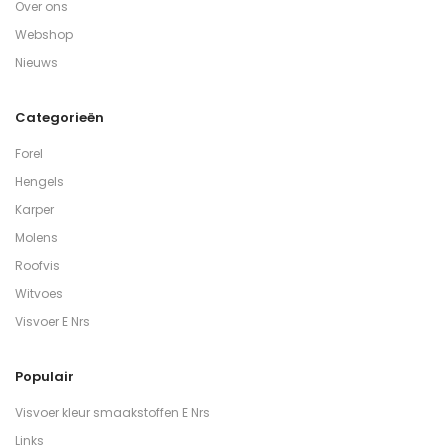
Over ons
Webshop
Nieuws
Categorieën
Forel
Hengels
Karper
Molens
Roofvis
Witvoes
Visvoer E Nrs
Populair
Visvoer kleur smaakstoffen E Nrs
Links