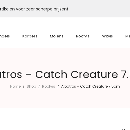
tikelen voor zeer scherpe prijzen!
ngels
Karpers
Molens
Roofvis
Witvis
M
atros – Catch Creature 7
Home
Shop
Roofvis
Albatros – Catch Creature 7.5cm
/
/
/