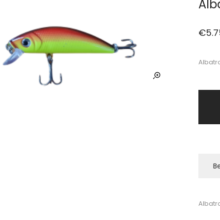
Alb
€
5.7
Albatr
Be
Albatr