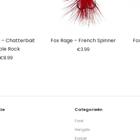
 – Chatterbait
Fox Rage – French Spinner
Fo
ble Rock
€
3.99
€
8.99
ie
Categorieën
Forel
Hengels
Karper