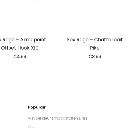
x Rage – Armapoint
Fox Rage – Chatterbait
Offset Hook X10
Pike
€
4.99
€
8.99
Populair
Visvoer kleur smaakstoffen E Nrs
Links