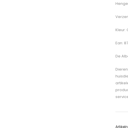
Hengel
Verzen
Kleur: 
Ean: 8
De
Alb
Dieren
huisdi
artike
produc
servic
Artike