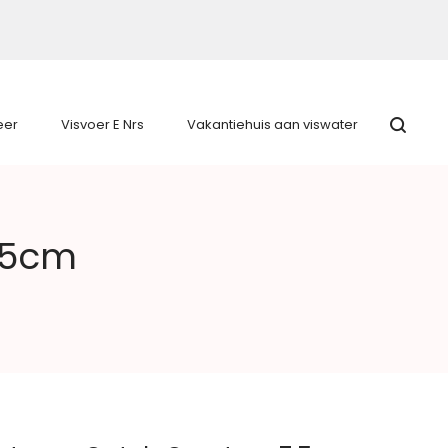
eer
Visvoer E Nrs
Vakantiehuis aan viswater
.5cm