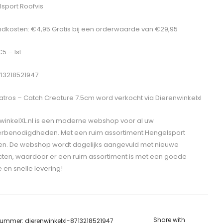
sport Roofvis
dkosten: €4,95 Gratis bij een orderwaarde van €29,95
C5 – 1st
713218521947
atros – Catch Creature 7.5cm
word verkocht via Dierenwinkelxl
winkelXL.nl is een moderne webshop voor al uw
erbenodigdheden. Met een ruim assortiment Hengelsport
len. De webshop wordt dagelijks aangevuld met nieuwe
ten, waardoor er een ruim assortiment is met een goede
e en snelle levering!
Share with
lnummer:
dierenwinkelxl-8713218521947