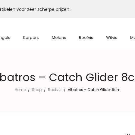
tikelen voor zeer scherpe prijzen!
ngels
Karpers
Molens
Roofvis
Witvis
M
lbatros – Catch Glider 8
Home
Shop
Roofvis
Albatros – Catch Glider 8cm
/
/
/