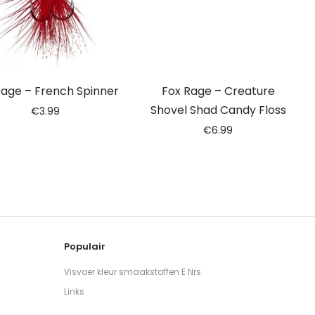
Rage – French Spinner
Fox Rage – Creature
Shovel Shad Candy Floss
€
3.99
€
6.99
Populair
Visvoer kleur smaakstoffen E Nrs
Links