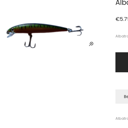
Alb
€
5.7
Albatr
Be
Albatr