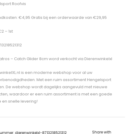
sport Roofvis
dkosten: €4,95 Gratis bij een orderwaarde van €29,95
C2 – 1st
713218521312
atros – Catch Glider 8cm
word verkocht via Dierenwinkelxl
winkelXL.nl is een moderne webshop voor al uw
erbenodigdheden. Met een ruim assortiment Hengelsport
len. De webshop wordt dagelijks aangevuld met nieuwe
ten, waardoor er een ruim assortiment is met een goede
e en snelle levering!
Share with
lnummer:
dierenwinkelxl-8713218521312