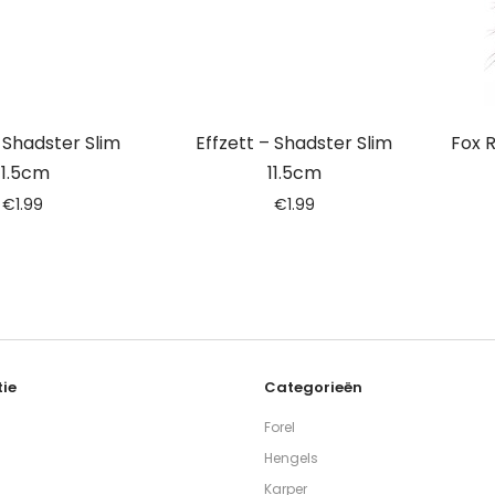
– Shadster Slim
Effzett – Shadster Slim
Fox 
11.5cm
11.5cm
€
1.99
€
1.99
ie
Categorieën
Forel
Hengels
Karper