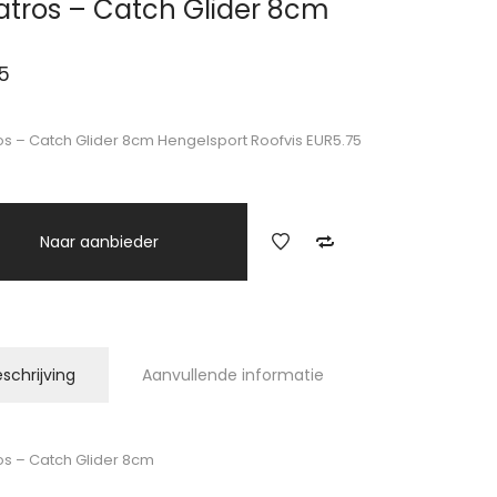
atros – Catch Glider 8cm
5
os – Catch Glider 8cm Hengelsport Roofvis EUR5.75
Naar aanbieder
schrijving
Aanvullende informatie
os – Catch Glider 8cm