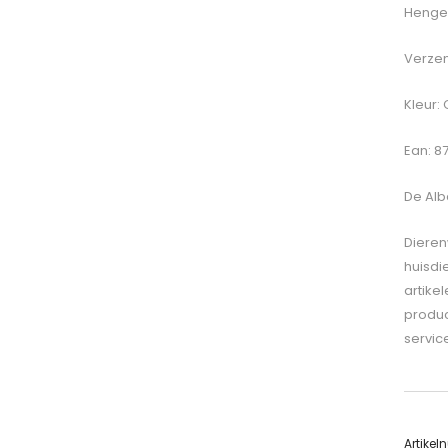
Hengel
Verzen
Kleur: 
Ean: 8
De
Alb
Dieren
huisdi
artike
produc
servic
Artike