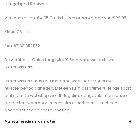
Hengelsport Roofvis
Verzendkosten: €4,95 Gratis bij een orderwaarde van €29,95
Kleur: C6 – 1st
Ean: 8713218521152
De
Albatros – Catch Long Luke 10.5cm
word verkocht via
Dierenwinkelxl
DierenwinkelXL.nl is een moderne webshop voor al uw
huisdierbenodigdheden. Met een ruim assortiment Hengelsport
artikelen. De webshop wordt dagelijks aangevuld met nieuwe
producten, waardoor er een ruim assortiment is met een
goede service en snelle levering!
Aanvullende informatie