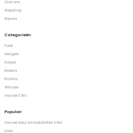
Over ons
Webshop
Nieuws
Categorieën
Forel
Hengels
Karper
Molens
Roofvis
Witvoes
Visvoer E Nrs
Populair
Visvoer kleur smaakstoffen E Nrs
Links