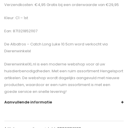
Verzendkosten: €4,95 Gratis bij een orderwaarde van €29,95
Kleur: C1 – 1st
Ean: 8713218521107
De
Albatros – Catch Long Luke 10.5cm
word verkocht via
Dierenwinkelxl
DierenwinkelXL.nl is een moderne webshop voor al uw
huisdierbenodigdheden. Met een ruim assortiment Hengelsport
artikelen. De webshop wordt dagelijks aangevuld met nieuwe
producten, waardoor er een ruim assortiment is met een
goede service en snelle levering!
Aanvullende informatie