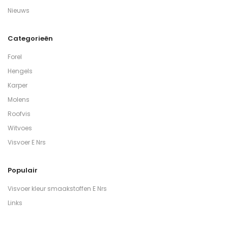
Nieuws
Categorieën
Forel
Hengels
Karper
Molens
Roofvis
Witvoes
Visvoer E Nrs
Populair
Visvoer kleur smaakstoffen E Nrs
Links