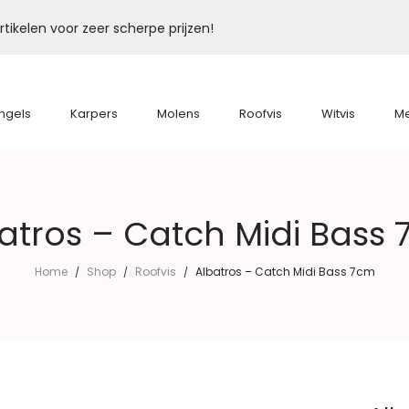
tikelen voor zeer scherpe prijzen!
ngels
Karpers
Molens
Roofvis
Witvis
M
atros – Catch Midi Bass
Home
Shop
Roofvis
Albatros – Catch Midi Bass 7cm
/
/
/