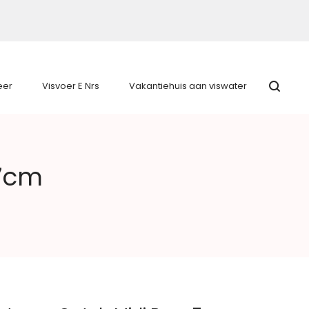
eer
Visvoer E Nrs
Vakantiehuis aan viswater
 7cm