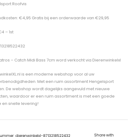
sport Roofvis
dkosten: €4,95 Gratis bij een orderwaarde van €29,95
C4 – 1st
713218522432
atros – Catch Midi Bass 7cm
word verkocht via Dierenwinkelxl
winkelXL.nl is een moderne webshop voor al uw
erbenodigdheden. Met een ruim assortiment Hengelsport
len. De webshop wordt dagelijks aangevuld met nieuwe
ten, waardoor er een ruim assortiment is met een goede
e en snelle levering!
Share with
lnummer:
dierenwinkelxl-8713218522432