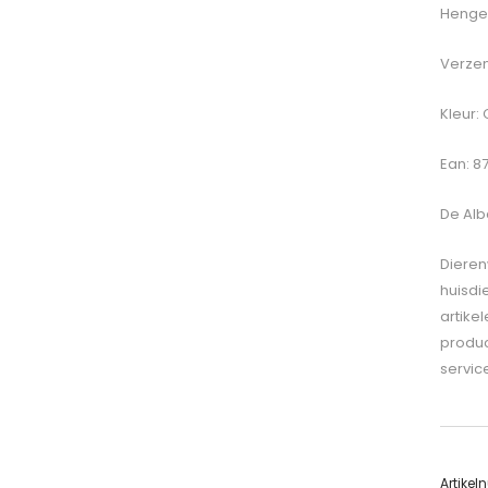
Hengel
Verzen
Kleur: 
Ean: 8
De
Alb
Dieren
huisdi
artike
produc
servic
Artike