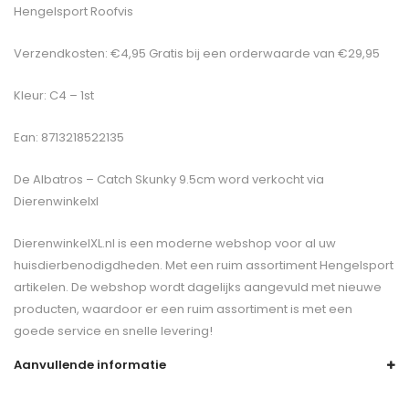
Hengelsport Roofvis
Verzendkosten: €4,95 Gratis bij een orderwaarde van €29,95
Kleur: C4 – 1st
Ean: 8713218522135
De
Albatros – Catch Skunky 9.5cm
word verkocht via
Dierenwinkelxl
DierenwinkelXL.nl is een moderne webshop voor al uw
huisdierbenodigdheden. Met een ruim assortiment Hengelsport
artikelen. De webshop wordt dagelijks aangevuld met nieuwe
producten, waardoor er een ruim assortiment is met een
goede service en snelle levering!
Aanvullende informatie