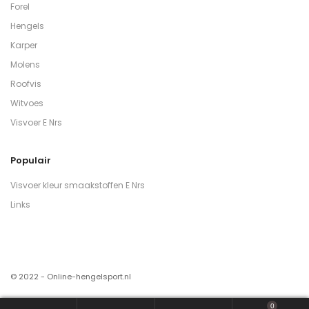
Forel
Hengels
Karper
Molens
Roofvis
Witvoes
Visvoer E Nrs
Populair
Visvoer kleur smaakstoffen E Nrs
Links
© 2022 - Online-hengelsport.nl
0