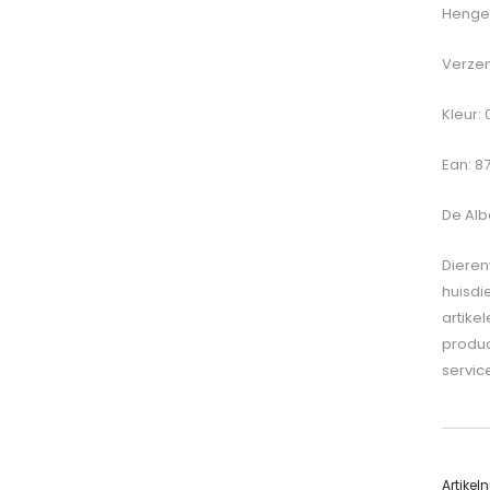
Hengel
Verzen
Kleur: 
Ean: 8
De
Alb
Dieren
huisdi
artike
produc
servic
Artike