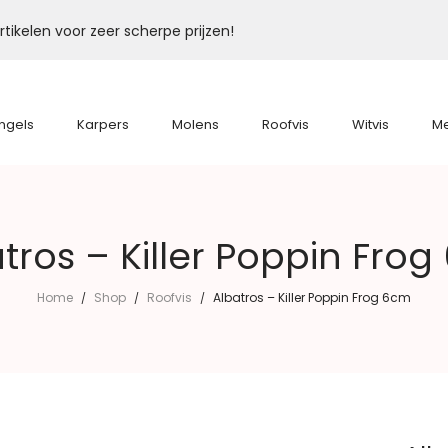
tikelen voor zeer scherpe prijzen!
ngels
Karpers
Molens
Roofvis
Witvis
M
tros – Killer Poppin Fro
Home
Shop
Roofvis
Albatros – Killer Poppin Frog 6cm
/
/
/