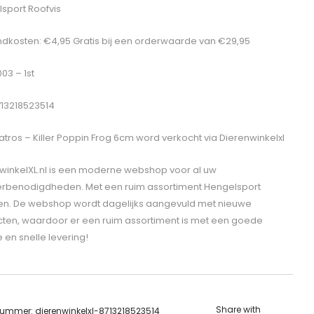
sport Roofvis
dkosten: €4,95 Gratis bij een orderwaarde van €29,95
003 – 1st
713218523514
atros – Killer Poppin Frog 6cm
word verkocht via Dierenwinkelxl
winkelXL.nl is een moderne webshop voor al uw
erbenodigdheden. Met een ruim assortiment Hengelsport
len. De webshop wordt dagelijks aangevuld met nieuwe
ten, waardoor er een ruim assortiment is met een goede
e en snelle levering!
Share with
lnummer:
dierenwinkelxl-8713218523514