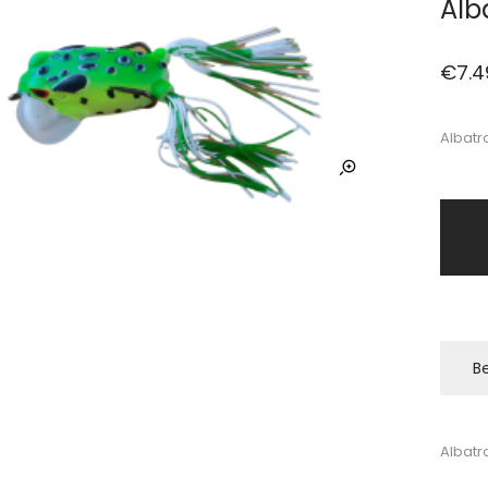
Alb
€
7.4
Albatr
Be
Albatr