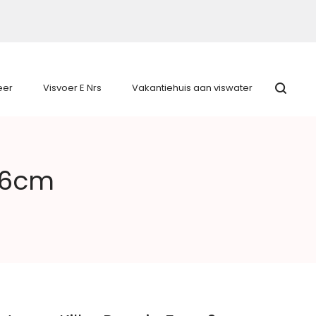
eer
Visvoer E Nrs
Vakantiehuis aan viswater
g 6cm