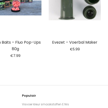
 Baits – Fluo Pop-Ups
Evezet – Voerbal Maker
80g
€
5.99
€
7.99
Populair
Visvoer kleur smaakstoffen E Nrs