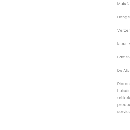
Mais N
Hengel
Verzen
Kleur:
Ean: 
De
Alb
Dieren
huisdi
artike
produc
servic