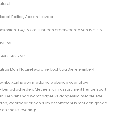
aturel.
sport Boilies, Aas en Lokvoer
dkosten: €4,95 Gratis bij een orderwaarde van €29,95
 425 ml
5999065635744
atros Mais Naturel
word verkocht via Dierenwinkelxl
winkelXL.nl is een moderne webshop voor al uw
erbenodigdheden. Met een ruim assortiment Hengelsport
len. De webshop wordt dagelijks aangevuld met nieuwe
ten, waardoor er een ruim assortiment is met een goede
e en snelle levering!