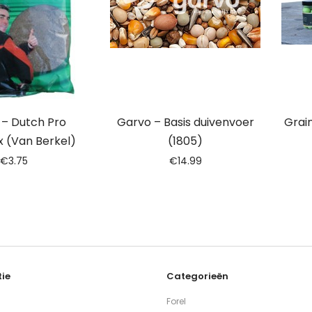
 – Dutch Pro
Garvo – Basis duivenvoer
Grain
 (Van Berkel)
(1805)
€
3.75
€
14.99
ie
Categorieën
Forel