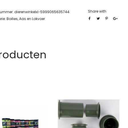
Share with
lnummer:
dierenwinkelxl-5999065635744
rie:
Boilies, Aas en Lokvoer
Producten