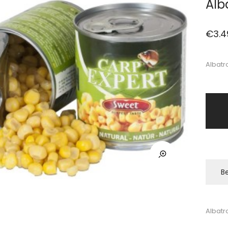
Alb
€
3.4
Albatr
Be
Albatr