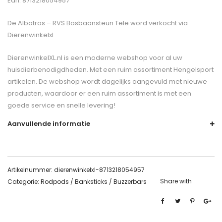
Ean: 8713218054957
De
Albatros – RVS Bosbaansteun Tele
word verkocht via
Dierenwinkelxl
DierenwinkelXL.nl is een moderne webshop voor al uw
huisdierbenodigdheden. Met een ruim assortiment Hengelsport
artikelen. De webshop wordt dagelijks aangevuld met nieuwe
producten, waardoor er een ruim assortiment is met een
goede service en snelle levering!
Aanvullende informatie
Artikelnummer:
dierenwinkelxl-8713218054957
Share with
Categorie:
Rodpods / Banksticks / Buzzerbars