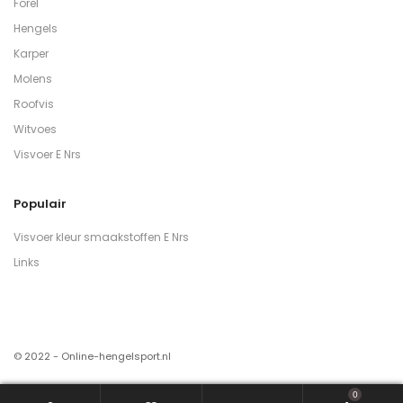
Forel
Hengels
Karper
Molens
Roofvis
Witvoes
Visvoer E Nrs
Populair
Visvoer kleur smaakstoffen E Nrs
Links
© 2022 - Online-hengelsport.nl
0