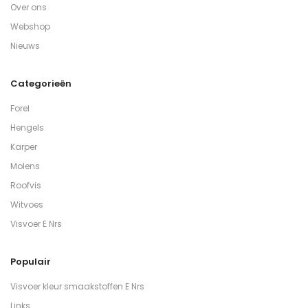
Over ons
Webshop
Nieuws
Categorieën
Forel
Hengels
Karper
Molens
Roofvis
Witvoes
Visvoer E Nrs
Populair
Visvoer kleur smaakstoffen E Nrs
Links