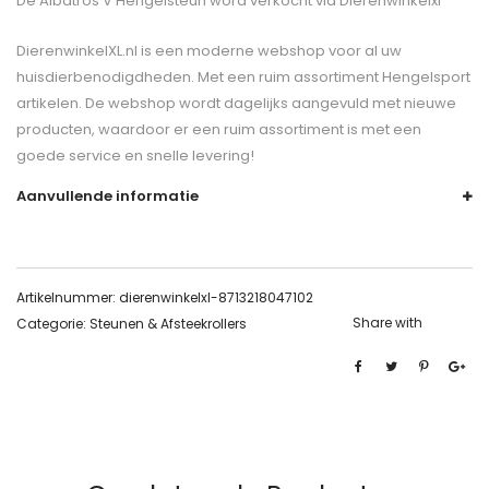
De
Albatros V Hengelsteun
word verkocht via Dierenwinkelxl
DierenwinkelXL.nl is een moderne webshop voor al uw
huisdierbenodigdheden. Met een ruim assortiment Hengelsport
artikelen. De webshop wordt dagelijks aangevuld met nieuwe
producten, waardoor er een ruim assortiment is met een
goede service en snelle levering!
Aanvullende informatie
Artikelnummer:
dierenwinkelxl-8713218047102
Share with
Categorie:
Steunen & Afsteekrollers