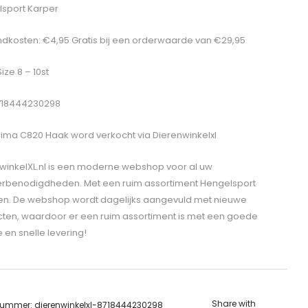
sport Karper
dkosten: €4,95 Gratis bij een orderwaarde van €29,95
Size 8 – 10st
718444230298
ima C820 Haak
word verkocht via Dierenwinkelxl
winkelXL.nl is een moderne webshop voor al uw
erbenodigdheden. Met een ruim assortiment Hengelsport
len. De webshop wordt dagelijks aangevuld met nieuwe
ten, waardoor er een ruim assortiment is met een goede
e en snelle levering!
Share with
lnummer:
dierenwinkelxl-8718444230298