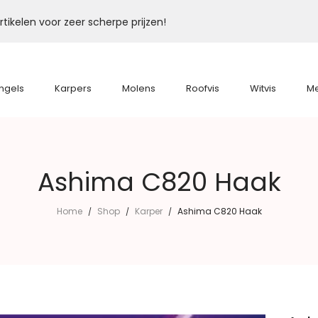
tikelen voor zeer scherpe prijzen!
ngels
Karpers
Molens
Roofvis
Witvis
M
Ashima C820 Haak
Home
Shop
Karper
Ashima C820 Haak
/
/
/