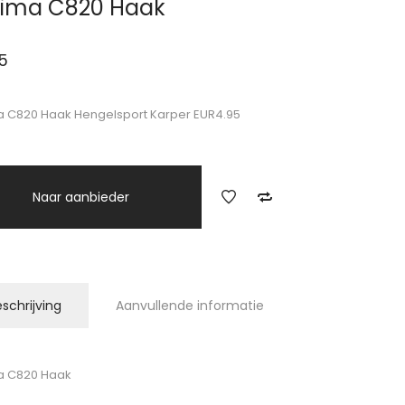
ima C820 Haak
5
 C820 Haak Hengelsport Karper EUR4.95
Naar aanbieder
schrijving
Aanvullende informatie
a C820 Haak