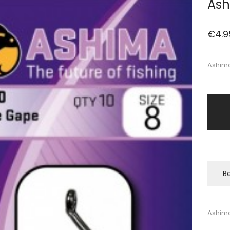
Ash
€
4.9
Ashima
Be
Ashim