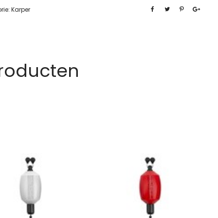
rie:
Karper
Producten