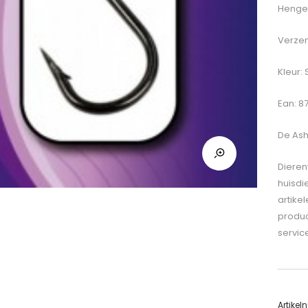
Hengel
Verzen
Kleur: 
Ean: 8
De
Ash
Dieren
huisdi
artike
produc
servic
Artike