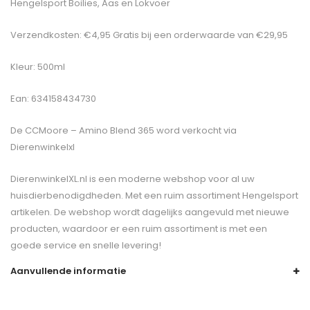
Hengelsport Boilies, Aas en Lokvoer
Verzendkosten: €4,95 Gratis bij een orderwaarde van €29,95
Kleur: 500ml
Ean: 634158434730
De
CCMoore – Amino Blend 365
word verkocht via
Dierenwinkelxl
DierenwinkelXL.nl is een moderne webshop voor al uw
huisdierbenodigdheden. Met een ruim assortiment Hengelsport
artikelen. De webshop wordt dagelijks aangevuld met nieuwe
producten, waardoor er een ruim assortiment is met een
goede service en snelle levering!
Aanvullende informatie