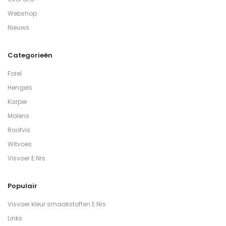
Webshop
Nieuws
Categorieën
Forel
Hengels
Karper
Molens
Roofvis
Witvoes
Visvoer E Nrs
Populair
Visvoer kleur smaakstoffen E Nrs
Links