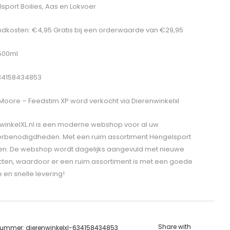
sport Boilies, Aas en Lokvoer
dkosten: €4,95 Gratis bij een orderwaarde van €29,95
 500ml
634158434853
oore – Feedstim XP
word verkocht via Dierenwinkelxl
winkelXL.nl is een moderne webshop voor al uw
erbenodigdheden. Met een ruim assortiment Hengelsport
len. De webshop wordt dagelijks aangevuld met nieuwe
ten, waardoor er een ruim assortiment is met een goede
e en snelle levering!
Share with
lnummer:
dierenwinkelxl-634158434853