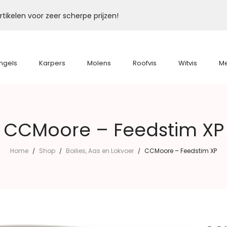
tikelen voor zeer scherpe prijzen!
ngels
Karpers
Molens
Roofvis
Witvis
M
CCMoore – Feedstim XP
Home
Shop
Boilies, Aas en Lokvoer
CCMoore – Feedstim XP
/
/
/