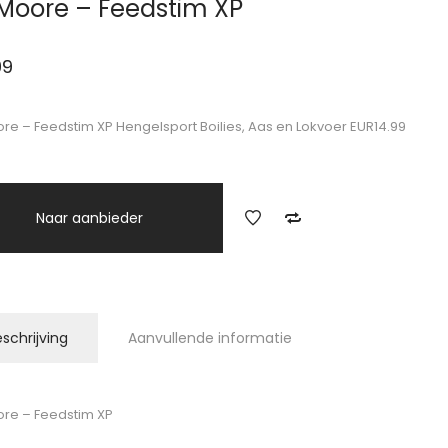
oore – Feedstim XP
99
e – Feedstim XP Hengelsport Boilies, Aas en Lokvoer EUR14.99
Naar aanbieder
schrijving
Aanvullende informatie
re – Feedstim XP