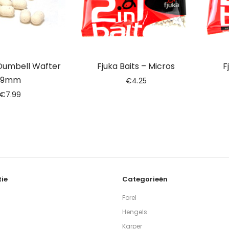
Dumbell Wafter
Fjuka Baits – Micros
F
9mm
€
4.25
€
7.99
ie
Categorieën
Forel
Hengels
Karper