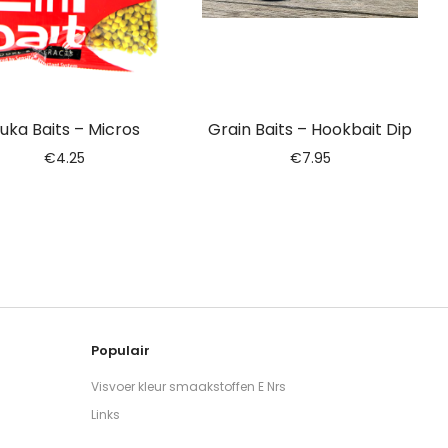
juka Baits – Micros
Grain Baits – Hookbait Dip
€
4.25
€
7.95
Populair
Visvoer kleur smaakstoffen E Nrs
Links