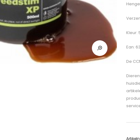
Hengel
Verzen
Kleur:
Ean: 
De
CCM
Dieren
huisdi
artike
produc
servic
Artike