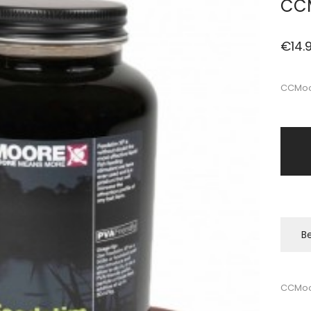
CCM
€
14.
CCMoor
Be
CCMoo