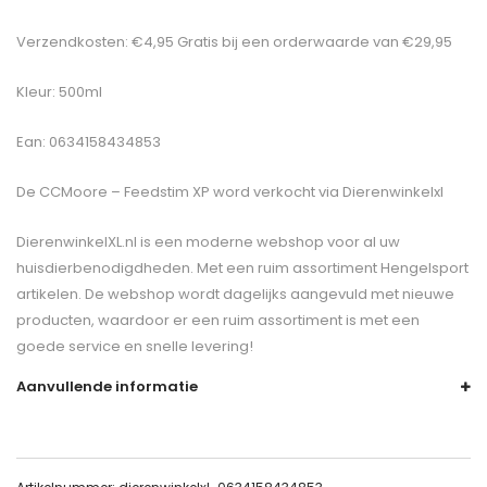
Verzendkosten: €4,95 Gratis bij een orderwaarde van €29,95
Kleur: 500ml
Ean: 0634158434853
De
CCMoore – Feedstim XP
word verkocht via Dierenwinkelxl
DierenwinkelXL.nl is een moderne webshop voor al uw
huisdierbenodigdheden. Met een ruim assortiment Hengelsport
artikelen. De webshop wordt dagelijks aangevuld met nieuwe
producten, waardoor er een ruim assortiment is met een
goede service en snelle levering!
Aanvullende informatie