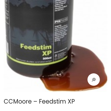
CCMoore – Feedstim XP