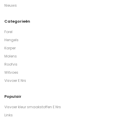
Nieuws
Categorieën
Forel
Hengels
Karper
Molens
Roofvis
Witvoes
Visvoer E Nrs
Populair
Visvoer kleur smaakstoffen E Nrs
Links