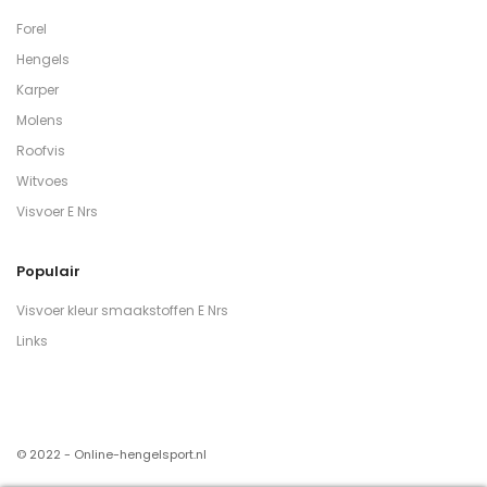
Forel
Hengels
Karper
Molens
Roofvis
Witvoes
Visvoer E Nrs
Populair
Visvoer kleur smaakstoffen E Nrs
Links
© 2022 - Online-hengelsport.nl