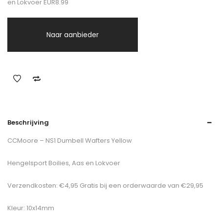
en Lokvoer EUR8.99
Naar aanbieder
Beschrijving
CCMoore – NS1 Dumbell Wafters Yellow
Hengelsport Boilies, Aas en Lokvoer
Verzendkosten: €4,95 Gratis bij een orderwaarde van €29,95
Kleur: 10x14mm