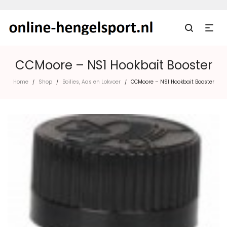
CCMoore – NS1 Hookbait Booster
Home
Shop
Boilies, Aas en Lokvoer
CCMoore – NS1 Hookbait Booster
/
/
/