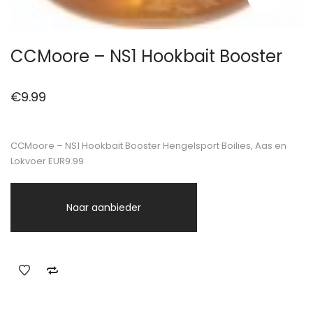
CCMoore – NS1 Hookbait Booster
€
9.99
CCMoore – NS1 Hookbait Booster Hengelsport Boilies, Aas en
Lokvoer EUR9.99
Naar aanbieder