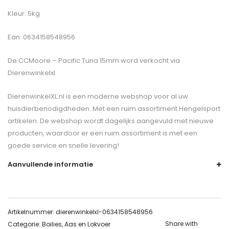
Kleur: 5kg
Ean: 0634158548956
De
CCMoore – Pacific Tuna 15mm
word verkocht via
Dierenwinkelxl
DierenwinkelXL.nl is een moderne webshop voor al uw
huisdierbenodigdheden. Met een ruim assortiment Hengelsport
artikelen. De webshop wordt dagelijks aangevuld met nieuwe
producten, waardoor er een ruim assortiment is met een
goede service en snelle levering!
Aanvullende informatie
Artikelnummer:
dierenwinkelxl-0634158548956
Share with
Categorie:
Boilies, Aas en Lokvoer