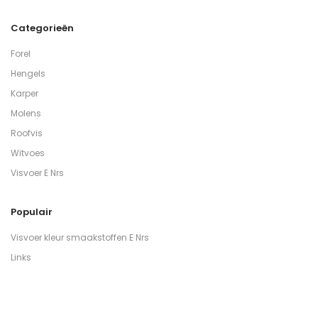
Categorieën
Forel
Hengels
Karper
Molens
Roofvis
Witvoes
Visvoer E Nrs
Populair
Visvoer kleur smaakstoffen E Nrs
Links