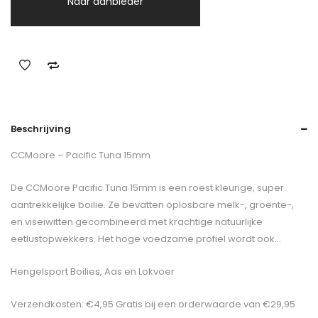
Naar aanbieder
Beschrijving
CCMoore – Pacific Tuna 15mm
De CCMoore Pacific Tuna 15mm is een roest kleurige, super
aantrekkelijke boilie. Ze bevatten oplosbare melk-, groente-,
en viseiwitten gecombineerd met krachtige natuurlijke
eetlustopwekkers. Het hoge voedzame profiel wordt ook…
Hengelsport Boilies, Aas en Lokvoer
Verzendkosten: €4,95 Gratis bij een orderwaarde van €29,95