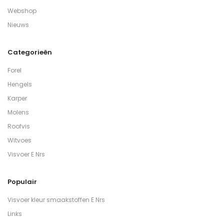
Webshop
Nieuws
Categorieën
Forel
Hengels
Karper
Molens
Roofvis
Witvoes
Visvoer E Nrs
Populair
Visvoer kleur smaakstoffen E Nrs
Links