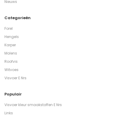
Nieuws
Categorieën
Forel
Hengels
Karper
Molens
Roofvis
Witvoes
Visvoer E Nrs
Populair
Visvoer kleur smaakstoffen E Nrs
Links