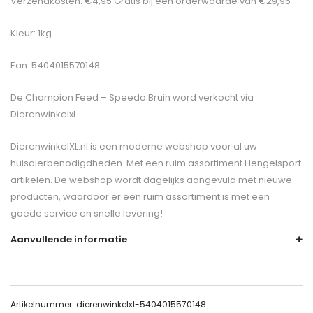
Verzendkosten: €4,95 Gratis bij een orderwaarde van €29,95
Kleur: 1kg
Ean: 5404015570148
De
Champion Feed – Speedo Bruin
word verkocht via
Dierenwinkelxl
DierenwinkelXL.nl is een moderne webshop voor al uw
huisdierbenodigdheden. Met een ruim assortiment Hengelsport
artikelen. De webshop wordt dagelijks aangevuld met nieuwe
producten, waardoor er een ruim assortiment is met een
goede service en snelle levering!
Aanvullende informatie
Artikelnummer:
dierenwinkelxl-5404015570148