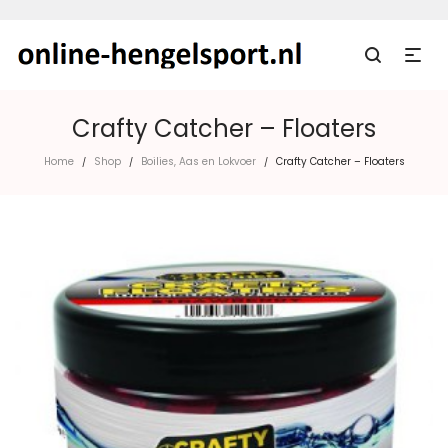
Crafty Catcher – Floaters
Home
Shop
Boilies, Aas en Lokvoer
Crafty Catcher – Floaters
/
/
/