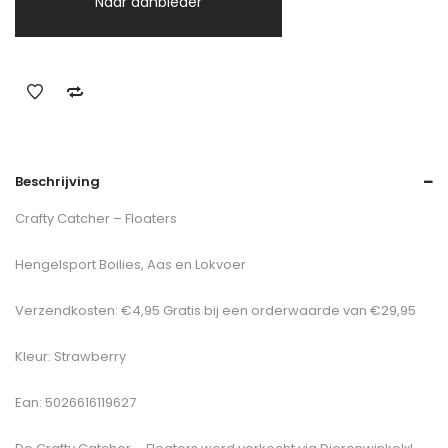
Naar aanbieder
Beschrijving
Crafty Catcher – Floaters
Hengelsport Boilies, Aas en Lokvoer
Verzendkosten: €4,95 Gratis bij een orderwaarde van €29,95
Kleur: Strawberry
Ean: 5026616119627