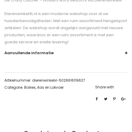
De
Crafty Catcher – Floaters
word verkocht via Dierenwinkelxl
DierenwinkelXL.nl is een moderne webshop voor al uw
huisdierbenodigdheden. Met een ruim assortiment Hengelsport
artikelen. De webshop wordt dagelijks aangevuld met nieuwe
producten, waardoor er een ruim assortiment is met een
goede service en snelle levering!
Aanvullende informatie
Artikelnummer:
dierenwinkelxl-5026616119627
Share with
Categorie:
Boilies, Aas en Lokvoer