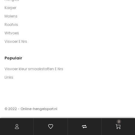
Karper
Molens
Roofvis
Witvoes
Visvoer E Nrs
Populair
Visvoer kleur smaakstoffen E Nrs
Links
© 2022 - Online-hengelsport.nl
0