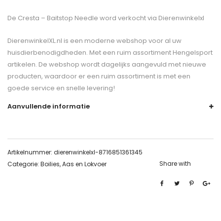
De
Cresta – Baitstop Needle
word verkocht via Dierenwinkelxl
DierenwinkelXL.nl is een moderne webshop voor al uw
huisdierbenodigdheden. Met een ruim assortiment Hengelsport
artikelen. De webshop wordt dagelijks aangevuld met nieuwe
producten, waardoor er een ruim assortiment is met een
goede service en snelle levering!
Aanvullende informatie
Artikelnummer:
dierenwinkelxl-8716851361345
Share with
Categorie:
Boilies, Aas en Lokvoer