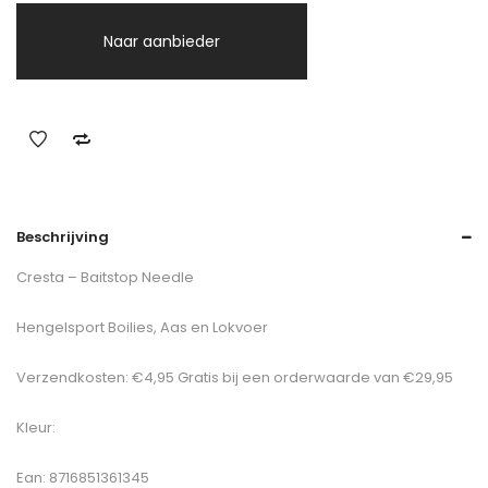
Naar aanbieder
Beschrijving
Cresta – Baitstop Needle
Hengelsport Boilies, Aas en Lokvoer
Verzendkosten: €4,95 Gratis bij een orderwaarde van €29,95
Kleur:
Ean: 8716851361345