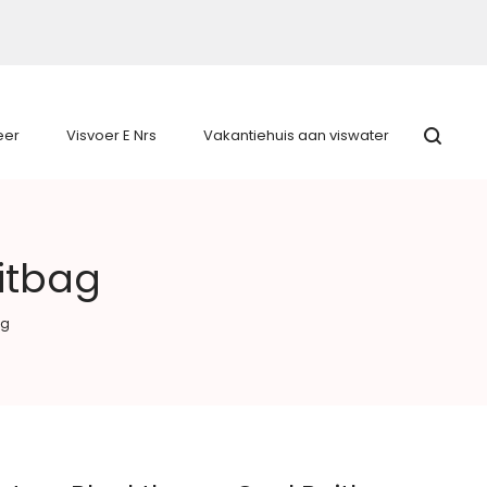
eer
Visvoer E Nrs
Vakantiehuis aan viswater
itbag
ag