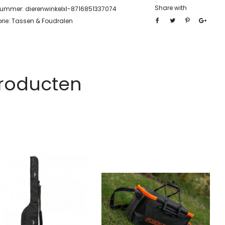
Share with
lnummer:
dierenwinkelxl-8716851337074
rie:
Tassen & Foudralen
Producten