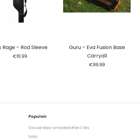
x Rage – Rod Sleeve
Guru – Eva Fusion Base
Carryall
€
16.99
€
99.99
Populair
Visvoer kleur smaakstoffen E Nrs
Links