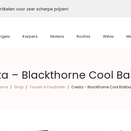
tikelen voor zeer scherpe prijzen!
ngels
Karpers
Molens
Roofvis
Witvis
M
ta – Blackthorne Cool Ba
ome
Shop
Tassen & Foudralen
Cresta – Blackthorne Cool Baitb
/
/
/