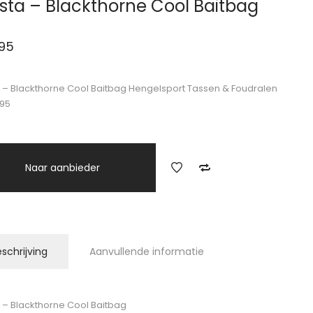
sta – Blackthorne Cool Baitbag
.95
 – Blackthorne Cool Baitbag Hengelsport Tassen & Foudralen
.95
Naar aanbieder
schrijving
Aanvullende informatie
 – Blackthorne Cool Baitbag