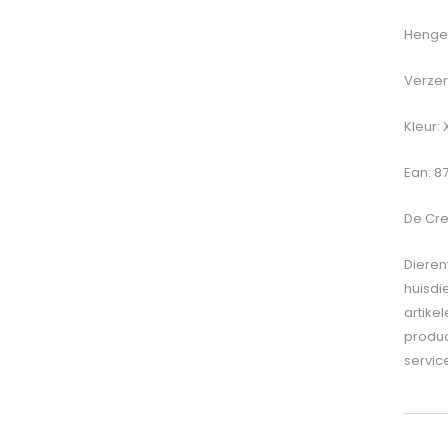
Hengel
Verzen
Kleur: 
Ean: 8
De
Cre
Dieren
huisdi
artike
produc
servic