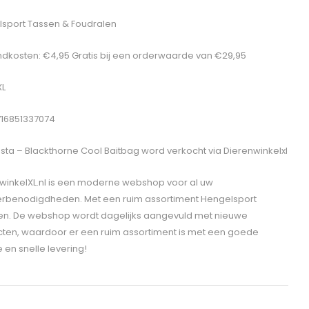
sport Tassen & Foudralen
dkosten: €4,95 Gratis bij een orderwaarde van €29,95
XL
716851337074
sta – Blackthorne Cool Baitbag
word verkocht via Dierenwinkelxl
winkelXL.nl is een moderne webshop voor al uw
erbenodigdheden. Met een ruim assortiment Hengelsport
len. De webshop wordt dagelijks aangevuld met nieuwe
ten, waardoor er een ruim assortiment is met een goede
e en snelle levering!