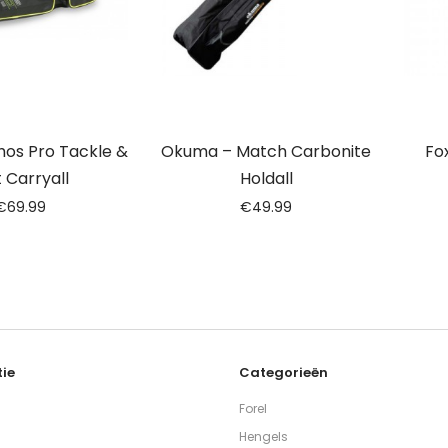
thos Pro Tackle &
Okuma – Match Carbonite
Fo
t Carryall
Holdall
€
69.99
€
49.99
ie
Categorieën
Forel
Hengels