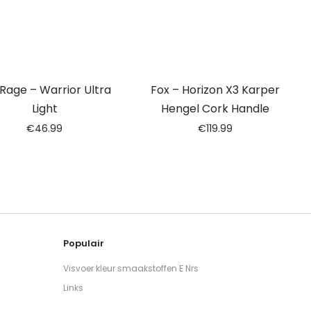
Rage – Warrior Ultra
Fox – Horizon X3 Karper
Light
Hengel Cork Handle
€
46.99
€
119.99
Populair
Visvoer kleur smaakstoffen E Nrs
Links