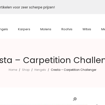
tikelen voor zeer scherpe prijzen!
ngels
Karpers
Molens
Roofvis
Witvis
M
sta – Carpetition Challe
Home
Shop
Hengels
Cresta – Carpetition Challenger
/
/
/