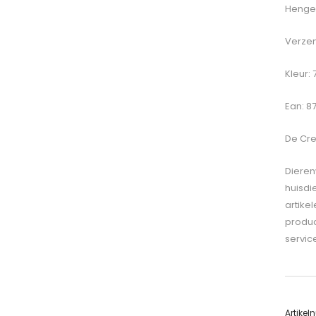
Hengel
Verzen
Kleur:
Ean: 8
De
Cre
Dieren
huisdi
artike
produc
servic
Artike