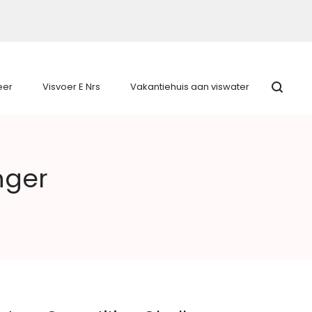
eer
Visvoer E Nrs
Vakantiehuis aan viswater
nger