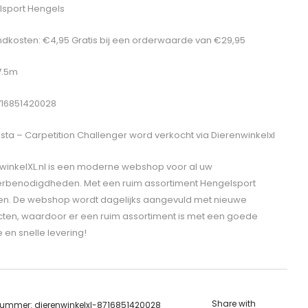
sport Hengels
dkosten: €4,95 Gratis bij een orderwaarde van €29,95
 7.5m
716851420028
sta – Carpetition Challenger
word verkocht via Dierenwinkelxl
winkelXL.nl is een moderne webshop voor al uw
erbenodigdheden. Met een ruim assortiment Hengelsport
len. De webshop wordt dagelijks aangevuld met nieuwe
ten, waardoor er een ruim assortiment is met een goede
e en snelle levering!
Share with
lnummer:
dierenwinkelxl-8716851420028