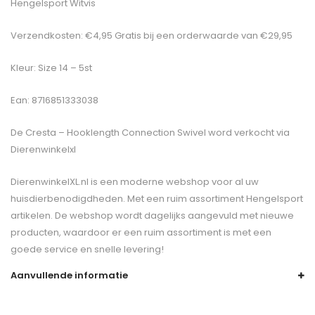
Hengelsport Witvis
Verzendkosten: €4,95 Gratis bij een orderwaarde van €29,95
Kleur: Size 14 – 5st
Ean: 8716851333038
De
Cresta – Hooklength Connection Swivel
word verkocht via
Dierenwinkelxl
DierenwinkelXL.nl is een moderne webshop voor al uw
huisdierbenodigdheden. Met een ruim assortiment Hengelsport
artikelen. De webshop wordt dagelijks aangevuld met nieuwe
producten, waardoor er een ruim assortiment is met een
goede service en snelle levering!
Aanvullende informatie