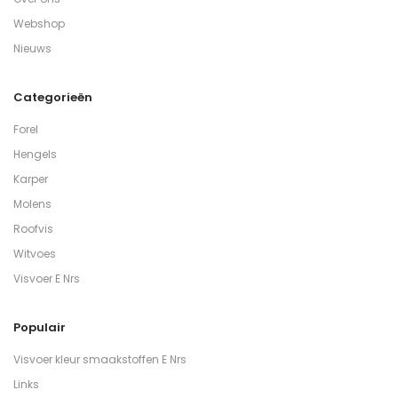
Webshop
Nieuws
Categorieën
Forel
Hengels
Karper
Molens
Roofvis
Witvoes
Visvoer E Nrs
Populair
Visvoer kleur smaakstoffen E Nrs
Links