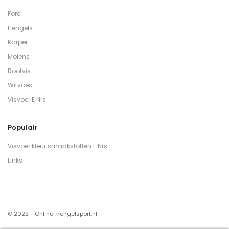
Forel
Hengels
Karper
Molens
Roofvis
Witvoes
Visvoer E Nrs
Populair
Visvoer kleur smaakstoffen E Nrs
Links
© 2022 - Online-hengelsport.nl