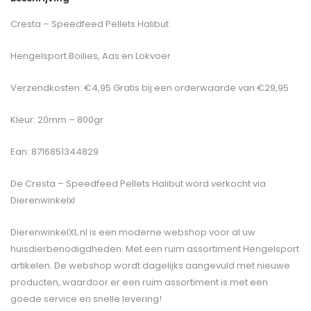
Cresta – Speedfeed Pellets Halibut
Hengelsport Boilies, Aas en Lokvoer
Verzendkosten: €4,95 Gratis bij een orderwaarde van €29,95
Kleur: 20mm – 800gr
Ean: 8716851344829
De
Cresta – Speedfeed Pellets Halibut
word verkocht via
Dierenwinkelxl
DierenwinkelXL.nl is een moderne webshop voor al uw
huisdierbenodigdheden. Met een ruim assortiment Hengelsport
artikelen. De webshop wordt dagelijks aangevuld met nieuwe
producten, waardoor er een ruim assortiment is met een
goede service en snelle levering!