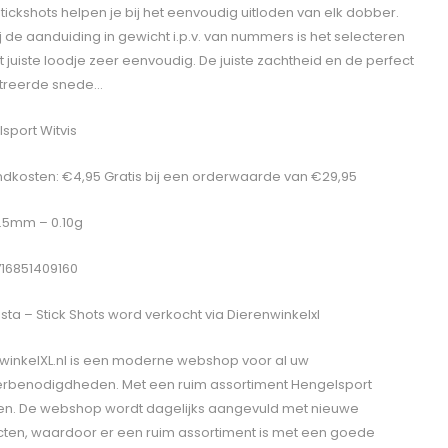
tickshots helpen je bij het eenvoudig uitloden van elk dobber.
j de aanduiding in gewicht i.p.v. van nummers is het selecteren
t juiste loodje zeer eenvoudig. De juiste zachtheid en de perfect
treerde snede…
sport Witvis
dkosten: €4,95 Gratis bij een orderwaarde van €29,95
 1.5mm – 0.10g
716851409160
sta – Stick Shots
word verkocht via Dierenwinkelxl
winkelXL.nl is een moderne webshop voor al uw
erbenodigdheden. Met een ruim assortiment Hengelsport
len. De webshop wordt dagelijks aangevuld met nieuwe
ten, waardoor er een ruim assortiment is met een goede