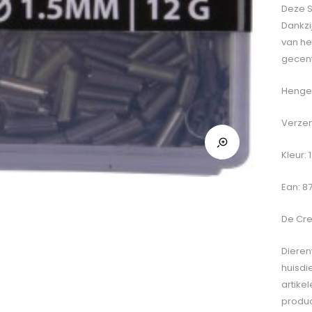
Deze S
Dankzi
van he
gecen
Hengel
Verzen
Kleur:
Ean: 8
De
Cre
Dieren
huisdi
artike
produc