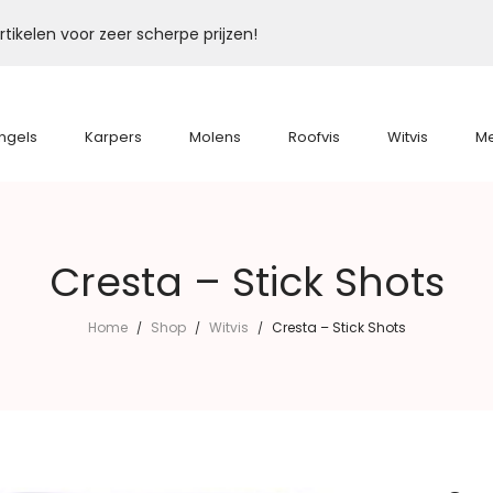
tikelen voor zeer scherpe prijzen!
ngels
Karpers
Molens
Roofvis
Witvis
M
Cresta – Stick Shots
Home
Shop
Witvis
Cresta – Stick Shots
/
/
/