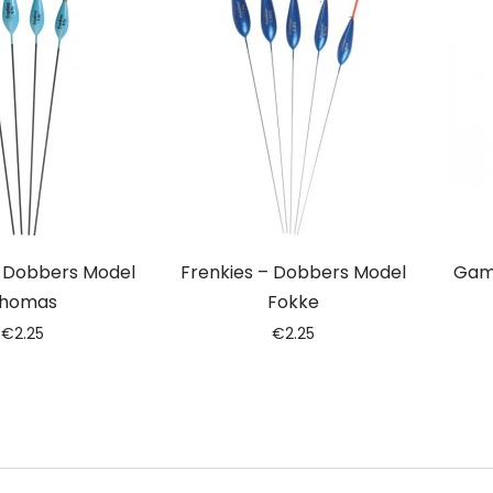
– Dobbers Model
Frenkies – Dobbers Model
Gam
homas
Fokke
€
2.25
€
2.25