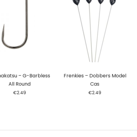
akatsu – G-Barbless
Frenkies – Dobbers Model
All Round
Cas
€
2.49
€
2.49