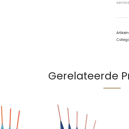
servic
Artike
Catego
Gerelateerde 