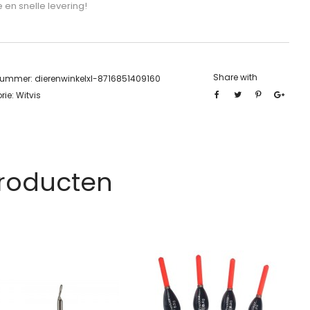
e en snelle levering!
Share with
lnummer:
dierenwinkelxl-8716851409160
rie:
Witvis
Producten