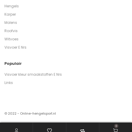
Hengels
Karper
Molens
Roofvis
Witvoes
Visvoer E Nrs
Populair
Visvoer kleur smaakstoffen E Nrs
Links
© 2022 - Online-hengelsport.nl
0