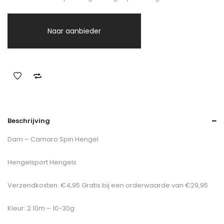
Naar aanbieder
Beschrijving
Dam – Camaro Spin Hengel
Hengelsport Hengels
Verzendkosten: €4,95 Gratis bij een orderwaarde van €29,95
Kleur: 2.10m – 10-30g