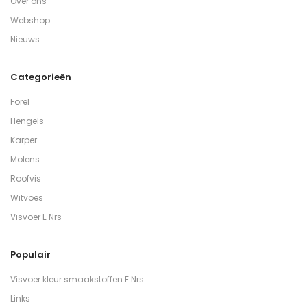
Over ons
Webshop
Nieuws
Categorieën
Forel
Hengels
Karper
Molens
Roofvis
Witvoes
Visvoer E Nrs
Populair
Visvoer kleur smaakstoffen E Nrs
Links