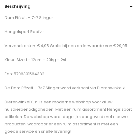
Beschrijving
Dam Effzett – 7×7 Stinger
Hengelsport Roofvis
Verzendkosten: €4,95 Gratis bij een orderwaarde van €29,95
Kleur: Size 1 – 12cm – 20kg – 2st
Ean: 5706301564382
De
Dam Effzett – 7×7 Stinger
word verkocht via Dierenwinkelxl
DierenwinkelXL.nl is een moderne webshop voor al uw
huisdierbenodigdheden. Met een ruim assortiment Hengelsport
artikelen. De webshop wordt dagelijks aangevuld met nieuwe
producten, waardoor er een ruim assortiment is met een
goede service en snelle levering!