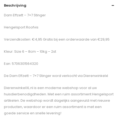
Beschrijving
Dam Effzett – 7×7 Stinger
Hengelsport Roofvis
Verzendkosten: €4,95 Gratis bij een orderwaarde van €29,95
Kleur: Size 6 – 8cm – 10kg – 2st
Ean: 5706301564320
De
Dam Effzett – 7×7 Stinger
word verkocht via Dierenwinkelxl
DierenwinkelXL.nl is een moderne webshop voor al uw
huisdierbenodigdheden. Met een ruim assortiment Hengelsport
artikelen. De webshop wordt dagelijks aangevuld met nieuwe
producten, waardoor er een ruim assortiment is met een
goede service en snelle levering!