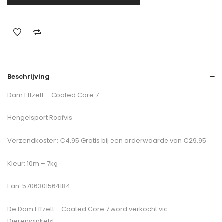
Beschrijving
Dam Effzett – Coated Core 7
Hengelsport Roofvis
Verzendkosten: €4,95 Gratis bij een orderwaarde van €29,95
Kleur: 10m – 7kg
Ean: 5706301564184
De
Dam Effzett – Coated Core 7
word verkocht via
Dierenwinkelxl