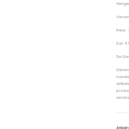
Hengel
Verzen
Kleur: 
Ean: 5
De
Dam
Dieren
huisdi
artike
produc
servic
Artike