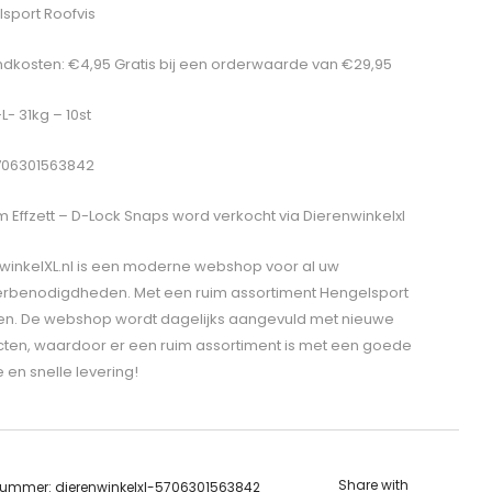
sport Roofvis
dkosten: €4,95 Gratis bij een orderwaarde van €29,95
-L- 31kg – 10st
706301563842
 Effzett – D-Lock Snaps
word verkocht via Dierenwinkelxl
winkelXL.nl is een moderne webshop voor al uw
erbenodigdheden. Met een ruim assortiment Hengelsport
len. De webshop wordt dagelijks aangevuld met nieuwe
ten, waardoor er een ruim assortiment is met een goede
e en snelle levering!
Share with
lnummer:
dierenwinkelxl-5706301563842