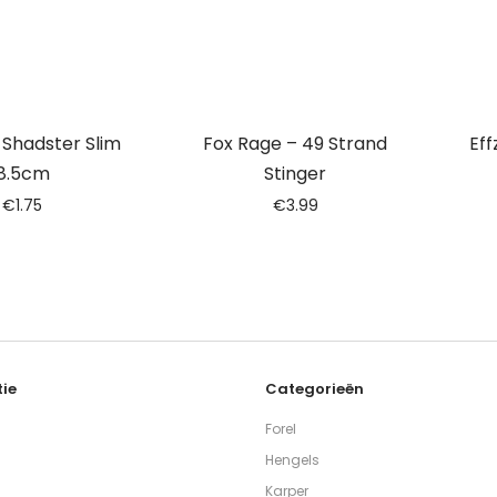
– Shadster Slim
Fox Rage – 49 Strand
Eff
8.5cm
Stinger
€
1.75
€
3.99
ie
Categorieën
Forel
Hengels
Karper