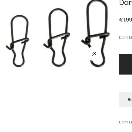
Dam
€
1.9
Dam Ef
Be
Dam Ef