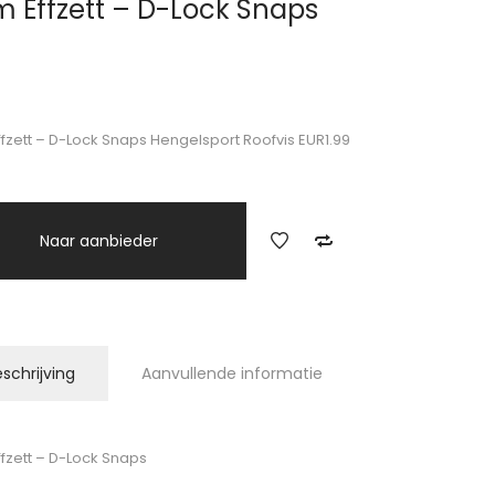
 Effzett – D-Lock Snaps
9
fzett – D-Lock Snaps Hengelsport Roofvis EUR1.99
Naar aanbieder
schrijving
Aanvullende informatie
fzett – D-Lock Snaps