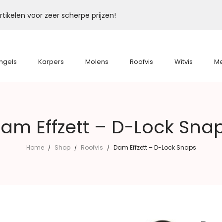
tikelen voor zeer scherpe prijzen!
ngels
Karpers
Molens
Roofvis
Witvis
M
am Effzett – D-Lock Sna
Home
Shop
Roofvis
Dam Effzett – D-Lock Snaps
/
/
/