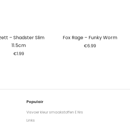
zett – Shadster Slim
Fox Rage – Funky Worm
11.5cm
€
6.99
€
1.99
Populair
Visvoer kleur smaakstoffen E Nrs
Links