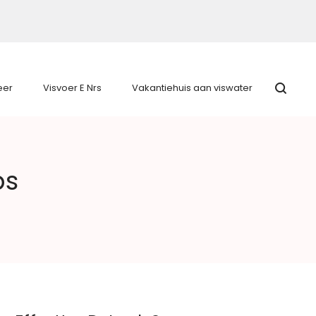
eer
Visvoer E Nrs
Vakantiehuis aan viswater
ps