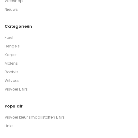
Webshop
Nieuws
Categorieën
Forel
Hengels
Karper
Molens
Roofvis
Witvoes
Visvoer E Nrs
Populair
Visvoer kleur smaakstoffen E Nrs
Links