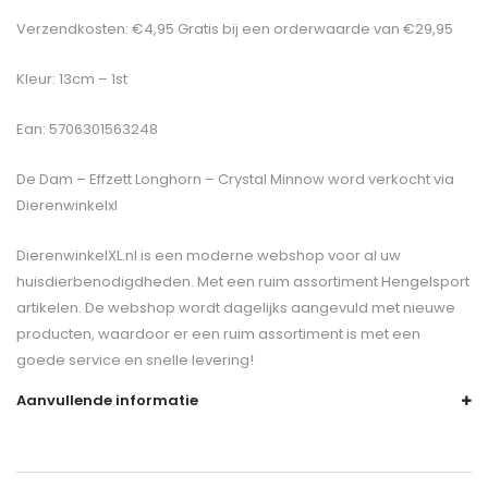
Verzendkosten: €4,95 Gratis bij een orderwaarde van €29,95
Kleur: 13cm – 1st
Ean: 5706301563248
De
Dam – Effzett Longhorn – Crystal Minnow
word verkocht via
Dierenwinkelxl
DierenwinkelXL.nl is een moderne webshop voor al uw
huisdierbenodigdheden. Met een ruim assortiment Hengelsport
artikelen. De webshop wordt dagelijks aangevuld met nieuwe
producten, waardoor er een ruim assortiment is met een
goede service en snelle levering!
Aanvullende informatie