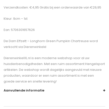
Verzendkosten: €4,95 Gratis bij een orderwaarde van €29,95
Kleur: 9cm – 1st
Ean: 5706301657626
De
Dam Effzett – Longhorn Green Pumpkin Chartreuse
word
verkocht via Dierenwinkelxl
DierenwinkelXL.nl is een moderne webshop voor al uw
huisdierbenodigdheden. Met een ruim assortiment Hengelsport
artikelen. De webshop wordt dagelijks aangevuld met nieuwe
producten, waardoor er een ruim assortiment is met een
goede service en snelle levering!
Aanvullende informatie