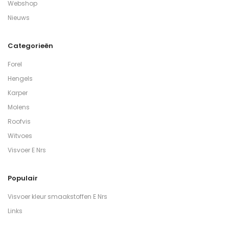
Webshop
Nieuws
Categorieën
Forel
Hengels
Karper
Molens
Roofvis
Witvoes
Visvoer E Nrs
Populair
Visvoer kleur smaakstoffen E Nrs
Links