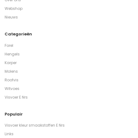
Webshop
Nieuws
Categorieën
Forel
Hengels
Karper
Molens
Roofvis
Witvoes
Visvoer E Nrs
Populair
Visvoer kleur smaakstoffen E Nrs
Links