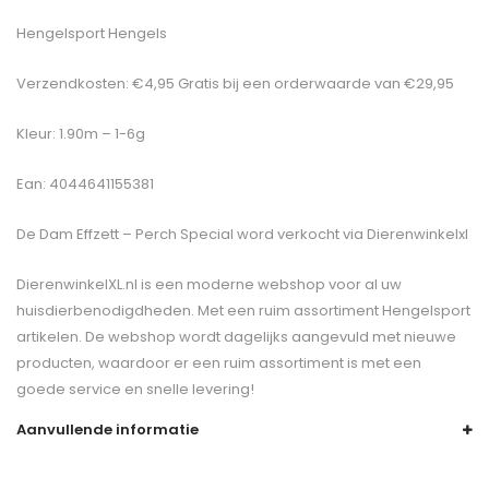
Hengelsport Hengels
Verzendkosten: €4,95 Gratis bij een orderwaarde van €29,95
Kleur: 1.90m – 1-6g
Ean: 4044641155381
De
Dam Effzett – Perch Special
word verkocht via Dierenwinkelxl
DierenwinkelXL.nl is een moderne webshop voor al uw
huisdierbenodigdheden. Met een ruim assortiment Hengelsport
artikelen. De webshop wordt dagelijks aangevuld met nieuwe
producten, waardoor er een ruim assortiment is met een
goede service en snelle levering!
Aanvullende informatie