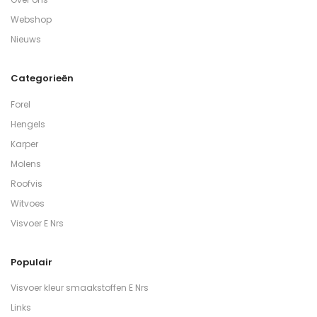
Webshop
Nieuws
Categorieën
Forel
Hengels
Karper
Molens
Roofvis
Witvoes
Visvoer E Nrs
Populair
Visvoer kleur smaakstoffen E Nrs
Links