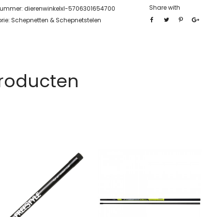
Share with
lnummer:
dierenwinkelxl-5706301654700
rie:
Schepnetten & Schepnetstelen
Producten