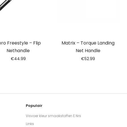
ro Freestyle – Flip
Matrix – Torque Landing
Nethandle
Net Handle
€
44.99
€
52.99
Populair
Visvoer kleur smaakstoffen E Nrs
Links