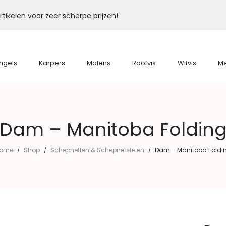
tikelen voor zeer scherpe prijzen!
ngels
Karpers
Molens
Roofvis
Witvis
M
Dam – Manitoba Foldin
ome
Shop
Schepnetten & Schepnetstelen
Dam – Manitoba Foldi
/
/
/