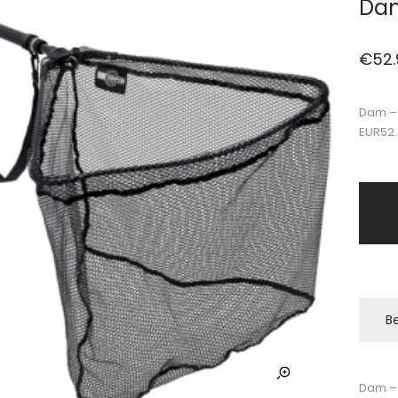
Dam
€
52.
Dam – 
EUR52
Be
Dam – 