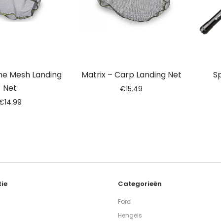
ine Mesh Landing
Matrix – Carp Landing Net
Sp
Net
€
15.49
€
14.99
ie
Categorieën
Forel
Hengels