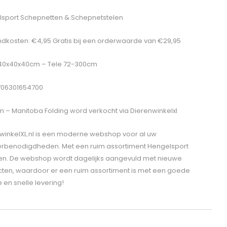
sport Schepnetten & Schepnetstelen
dkosten: €4,95 Gratis bij een orderwaarde van €29,95
 40x40x40cm – Tele 72-300cm
706301654700
 – Manitoba Folding
word verkocht via Dierenwinkelxl
winkelXL.nl is een moderne webshop voor al uw
erbenodigdheden. Met een ruim assortiment Hengelsport
len. De webshop wordt dagelijks aangevuld met nieuwe
ten, waardoor er een ruim assortiment is met een goede
e en snelle levering!