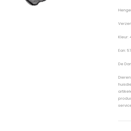
Hengel
Verzen
Kleur:
Ean: 5
De
Dam
Dieren
huisdi
artike
produc
servic