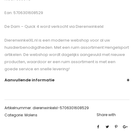
Ean: 5706301608529
De
Dam – Quick 4
word verkocht via Dierenwinkelxl
DierenwinkelXL.nl is een moderne webshop voor al uw
huisdierbenodigdheden. Met een ruim assortiment Hengelsport
artikelen. De webshop wordt dagelijks aangevuld met nieuwe
producten, waardoor er een ruim assortiment is met een
goede service en snelle levering!
Aanvullende informatie
Artikelnummer:
dierenwinkelxl-5706301608529
Share with
Categorie:
Molens