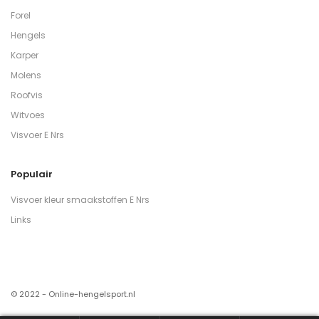
Forel
Hengels
Karper
Molens
Roofvis
Witvoes
Visvoer E Nrs
Populair
Visvoer kleur smaakstoffen E Nrs
Links
© 2022 - Online-hengelsport.nl