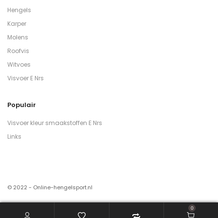
Hengels
Karper
Molens
Roofvis
Witvoes
Visvoer E Nrs
Populair
Visvoer kleur smaakstoffen E Nrs
Links
© 2022 - Online-hengelsport.nl
0