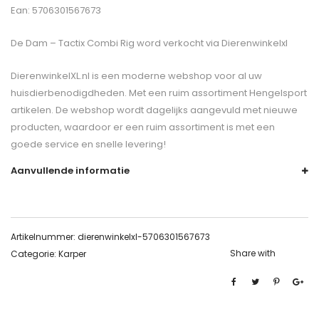
Ean: 5706301567673
De
Dam – Tactix Combi Rig
word verkocht via Dierenwinkelxl
DierenwinkelXL.nl is een moderne webshop voor al uw
huisdierbenodigdheden. Met een ruim assortiment Hengelsport
artikelen. De webshop wordt dagelijks aangevuld met nieuwe
producten, waardoor er een ruim assortiment is met een
goede service en snelle levering!
Aanvullende informatie
Artikelnummer:
dierenwinkelxl-5706301567673
Share with
Categorie:
Karper