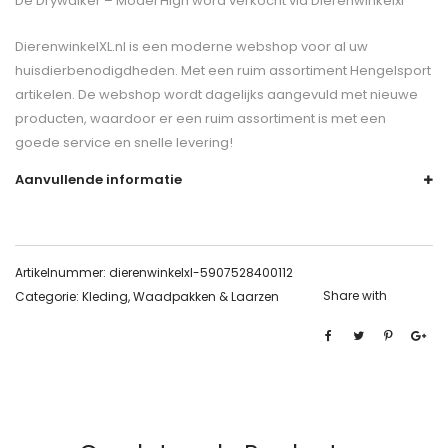
De
Drywalker – Model High
word verkocht via Dierenwinkelxl
DierenwinkelXL.nl is een moderne webshop voor al uw
huisdierbenodigdheden. Met een ruim assortiment Hengelsport
artikelen. De webshop wordt dagelijks aangevuld met nieuwe
producten, waardoor er een ruim assortiment is met een
goede service en snelle levering!
Aanvullende informatie
Artikelnummer:
dierenwinkelxl-5907528400112
Share with
Categorie:
Kleding, Waadpakken & Laarzen