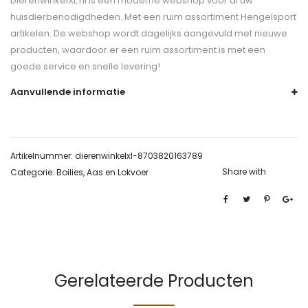
DierenwinkelXL.nl is een moderne webshop voor al uw
huisdierbenodigdheden. Met een ruim assortiment Hengelsport
artikelen. De webshop wordt dagelijks aangevuld met nieuwe
producten, waardoor er een ruim assortiment is met een
goede service en snelle levering!
Aanvullende informatie
Artikelnummer:
dierenwinkelxl-8703820163789
Share with
Categorie:
Boilies, Aas en Lokvoer
Gerelateerde Producten