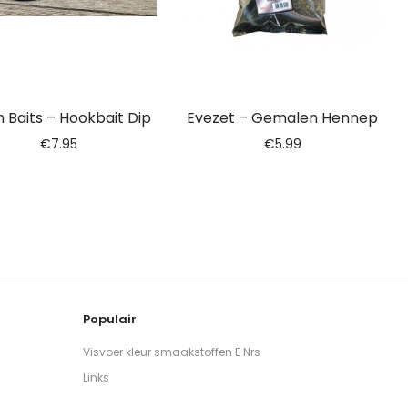
n Baits – Hookbait Dip
Evezet – Gemalen Hennep
€
7.95
€
5.99
Populair
Visvoer kleur smaakstoffen E Nrs
Links