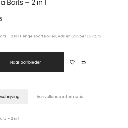
a Baits – 2 in 1
5
aits – 2 in 1 Hengelsport Boilies, Aas en Lokvoer EUR2.75
Naar aanbieder
schrijving
Aanvullende informatie
aits – 2 in 1