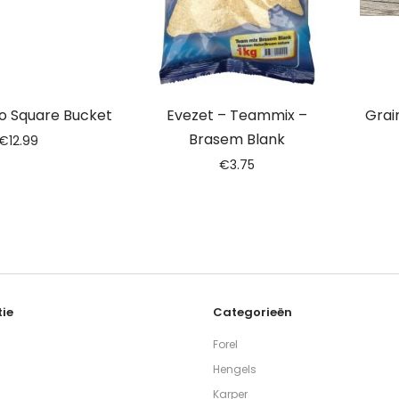
o Square Bucket
Evezet – Teammix –
Grai
Brasem Blank
€
12.99
€
3.75
ie
Categorieën
Forel
Hengels
Karper