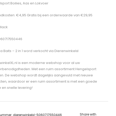
sport Boilies, Aas en Lokvoer
dkosten: €4,95 Gratis bij een orderwaarde van €29,95
Black
060717550446
a Baits – 2 in 1
word verkocht via Dierenwinkelxl
winkelXL.nl is een moderne webshop voor al uw
erbenodigdheden. Met een ruim assortiment Hengelsport
len. De webshop wordt dagelijks aangevuld met nieuwe
ten, waardoor er een ruim assortiment is met een goede
e en snelle levering!
Share with
lnummer:
dierenwinkelxl-5060717550446