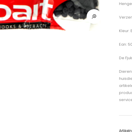
Hengel
Verzen
Kleur: 
Ean: 5
De
Fjuk
Dieren
huisdi
artike
produc
servic
Artike