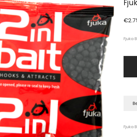
Fjuk
€
2.7
Fjuka B
Be
Fjuka B