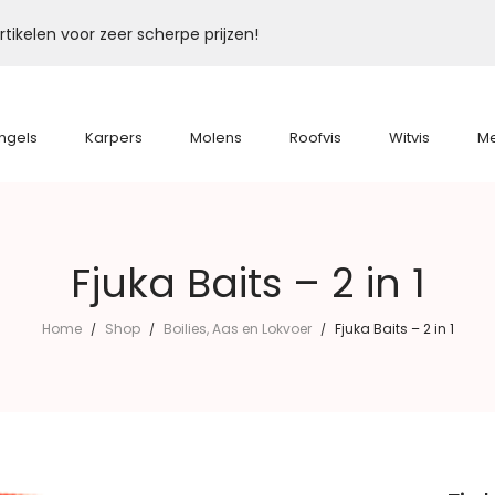
tikelen voor zeer scherpe prijzen!
ngels
Karpers
Molens
Roofvis
Witvis
M
Fjuka Baits – 2 in 1
Home
Shop
Boilies, Aas en Lokvoer
Fjuka Baits – 2 in 1
/
/
/