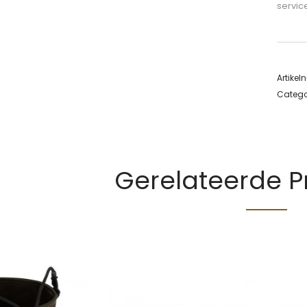
servic
Artike
Catego
Gerelateerde 