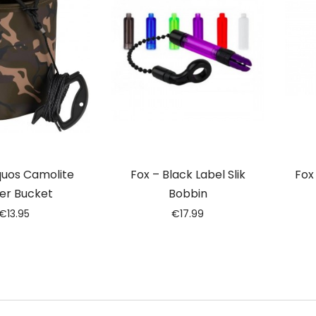
quos Camolite
Fox – Black Label Slik
Fox
er Bucket
Bobbin
€
13.95
€
17.99