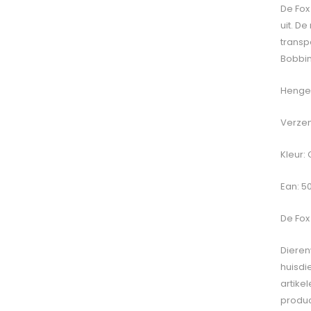
De Fox
uit. D
transp
Bobbi
Hengel
Verzen
Kleur:
Ean: 5
De
Fox
Dieren
huisdi
artike
produc