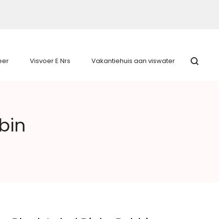
eer
Visvoer E Nrs
Vakantiehuis aan viswater
bin