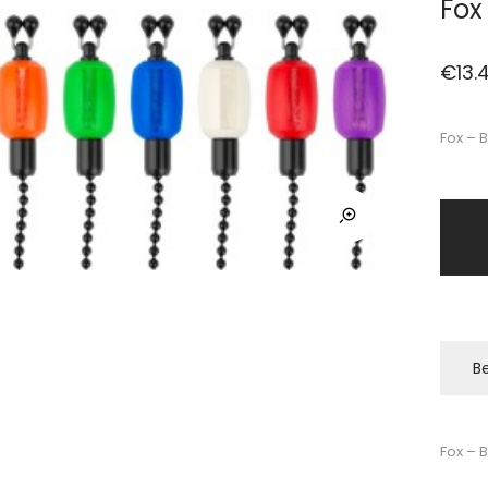
Fox
€
13.
Fox – 
Be
Fox – 