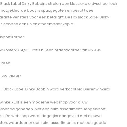
 Black Label Dinky Bobbins stralen een klassieke old-school look
e matgekleurde body is spuitgegoten en bevat twee
arante vensters voor een betalight. De Fox Black Label Dinky
ns hebben een uniek afneembaar kapje…
sport Karper
dkosten: €4,95 Gratis bij een orderwaarde van €29,95
 Green
056212114917
 – Black Label Dinky Bobbin
word verkocht via Dierenwinkelxl
winkelXL.nl is een moderne webshop voor al uw
erbenodigdheden. Met een ruim assortiment Hengelsport
len. De webshop wordt dagelijks aangevuld met nieuwe
ten, waardoor er een ruim assortiment is met een goede