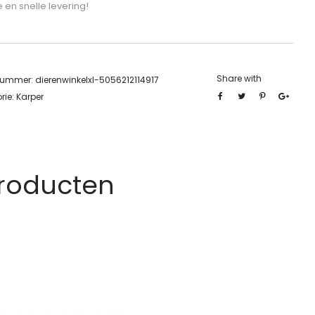
e en snelle levering!
Share with
lnummer:
dierenwinkelxl-5056212114917
rie:
Karper
Producten