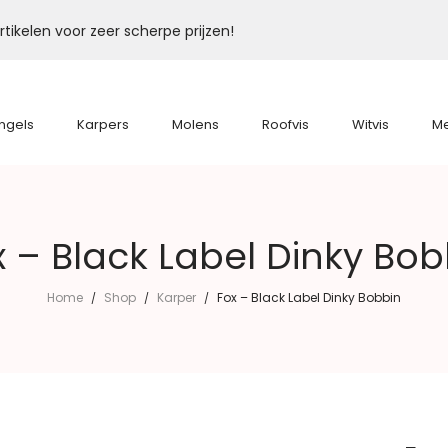
tikelen voor zeer scherpe prijzen!
ngels
Karpers
Molens
Roofvis
Witvis
M
x – Black Label Dinky Bob
Home
Shop
Karper
Fox – Black Label Dinky Bobbin
/
/
/