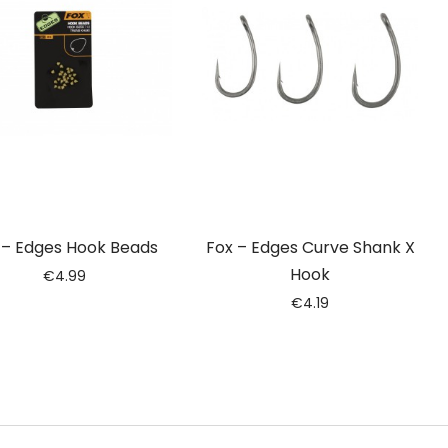
 – Edges Hook Beads
Fox – Edges Curve Shank X
Hook
€
4.99
€
4.19