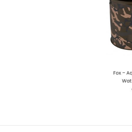
Fox – A
Wat