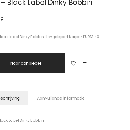
 – Black Label Dinky Bobbin
49
Black Label Dinky Bobbin Hengelsport Karper EUR13.49
Naar aanbieder
schrijving
Aanvullende informatie
Black Label Dinky Bobbin