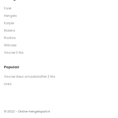
Forel
Hengels
Karper
Molens
Roofvis
Witvoes
Visvoer E Nrs
Populair
Visvoer kleur smaakstoffen E Nrs
Links
© 2022 - Online-hengelsport.nl